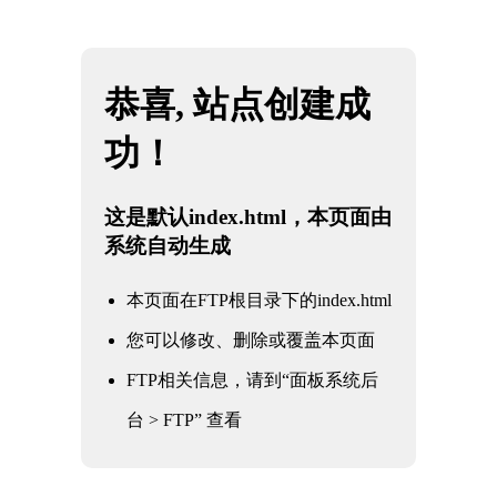
网站地图
河北雷火·竞技(中国)-全球领先的电竞赛事平台
☰
石油
化工
电力
核电军工
水利水务
氧化铝
冶金钢铁
煤化工
船舶