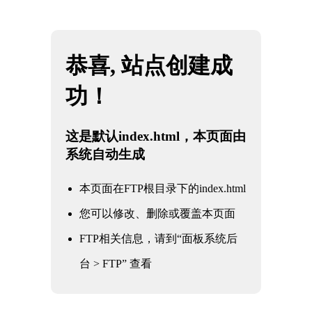
网站地图
河北雷火·竞技(中国)-全球领先的电竞赛事平台
☰
联系我们
河北雷火·竞技(中国)-全球领先的
电竞赛事平台