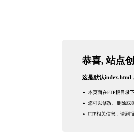
你好！欢迎访问雷火·竞技(中国)-全球领先的电竞赛事平台！
网站地图
雷火·竞技(中国)-全球领先的电竞赛事平台